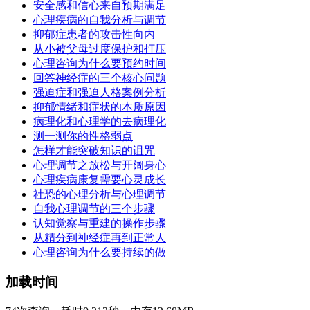
安全感和信心来自预期满足
心理疾病的自我分析与调节
抑郁症患者的攻击性向内
从小被父母过度保护和打压
心理咨询为什么要预约时间
回答神经症的三个核心问题
强迫症和强迫人格案例分析
抑郁情绪和症状的本质原因
病理化和心理学的去病理化
测一测你的性格弱点
怎样才能突破知识的诅咒
心理调节之放松与开阔身心
心理疾病康复需要心灵成长
社恐的心理分析与心理调节
自我心理调节的三个步骤
认知觉察与重建的操作步骤
从精分到神经症再到正常人
心理咨询为什么要持续的做
加载时间