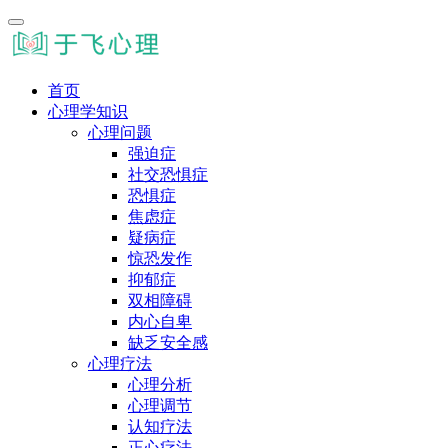
首页
心理学知识
心理问题
强迫症
社交恐惧症
恐惧症
焦虑症
疑病症
惊恐发作
抑郁症
双相障碍
内心自卑
缺乏安全感
心理疗法
心理分析
心理调节
认知疗法
正心疗法