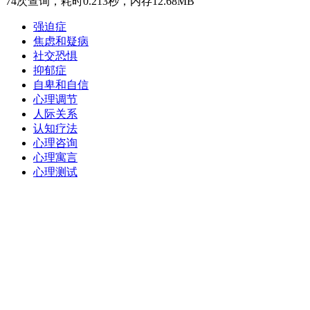
74次查询，耗时0.213秒，内存12.68MB
强迫症
焦虑和疑病
社交恐惧
抑郁症
自卑和自信
心理调节
人际关系
认知疗法
心理咨询
心理寓言
心理测试