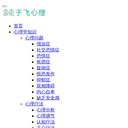
首页
心理学知识
心理问题
强迫症
社交恐惧症
恐惧症
焦虑症
疑病症
惊恐发作
抑郁症
双相障碍
内心自卑
缺乏安全感
心理疗法
心理分析
心理调节
认知疗法
正心疗法