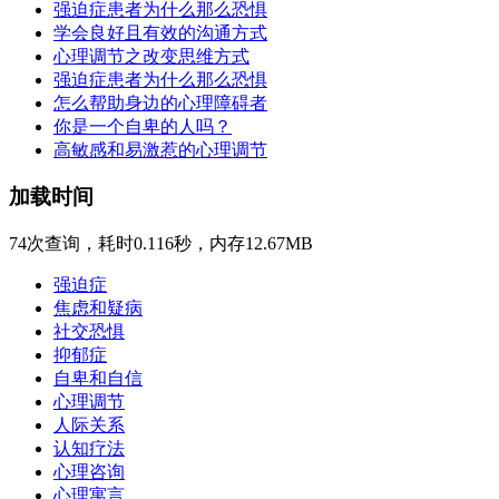
强迫症患者为什么那么恐惧
学会良好且有效的沟通方式
心理调节之改变思维方式
强迫症患者为什么那么恐惧
怎么帮助身边的心理障碍者
你是一个自卑的人吗？
高敏感和易激惹的心理调节
加载时间
74次查询，耗时0.116秒，内存12.67MB
强迫症
焦虑和疑病
社交恐惧
抑郁症
自卑和自信
心理调节
人际关系
认知疗法
心理咨询
心理寓言