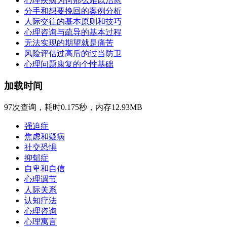
心理疾病为何那么难以治愈
分手和想要挽回的案例分析
人际交往的基本原则和技巧
心理咨询与疏导的基本过程
无法实现的期望就是痛苦
风险评估过高后的过当防卫
心理问题康复的个性基础
加载时间
97次查询，耗时0.175秒，内存12.93MB
强迫症
焦虑和疑病
社交恐惧
抑郁症
自卑和自信
心理调节
人际关系
认知疗法
心理咨询
心理寓言