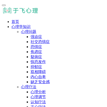
首页
心理学知识
心理问题
强迫症
社交恐惧症
恐惧症
焦虑症
疑病症
惊恐发作
抑郁症
双相障碍
内心自卑
缺乏安全感
心理疗法
心理分析
心理调节
认知疗法
正心疗法