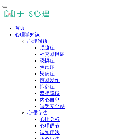
首页
心理学知识
心理问题
强迫症
社交恐惧症
恐惧症
焦虑症
疑病症
惊恐发作
抑郁症
双相障碍
内心自卑
缺乏安全感
心理疗法
心理分析
心理调节
认知疗法
正心疗法