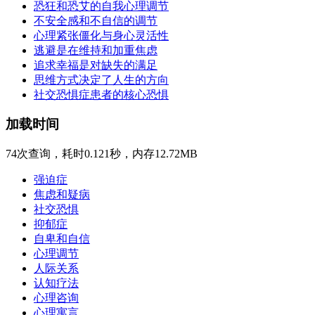
恐狂和恐艾的自我心理调节
不安全感和不自信的调节
心理紧张僵化与身心灵活性
逃避是在维持和加重焦虑
追求幸福是对缺失的满足
思维方式决定了人生的方向
社交恐惧症患者的核心恐惧
加载时间
74次查询，耗时0.121秒，内存12.72MB
强迫症
焦虑和疑病
社交恐惧
抑郁症
自卑和自信
心理调节
人际关系
认知疗法
心理咨询
心理寓言