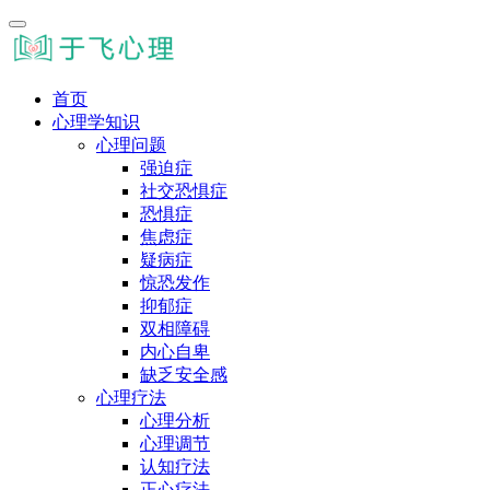
首页
心理学知识
心理问题
强迫症
社交恐惧症
恐惧症
焦虑症
疑病症
惊恐发作
抑郁症
双相障碍
内心自卑
缺乏安全感
心理疗法
心理分析
心理调节
认知疗法
正心疗法