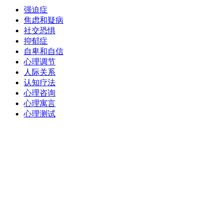
强迫症
焦虑和疑病
社交恐惧
抑郁症
自卑和自信
心理调节
人际关系
认知疗法
心理咨询
心理寓言
心理测试