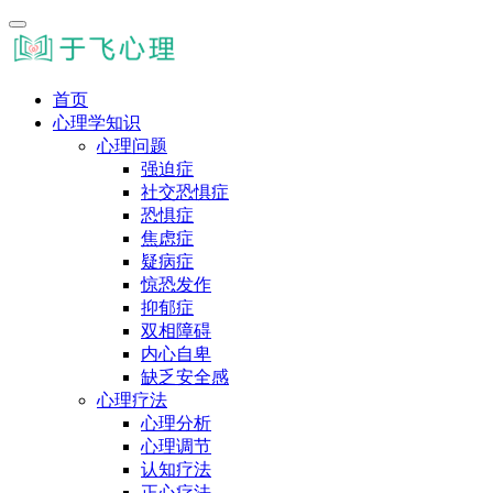
首页
心理学知识
心理问题
强迫症
社交恐惧症
恐惧症
焦虑症
疑病症
惊恐发作
抑郁症
双相障碍
内心自卑
缺乏安全感
心理疗法
心理分析
心理调节
认知疗法
正心疗法