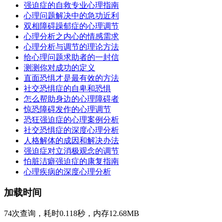
强迫症的自救专业心理指南
心理问题解决中的急功近利
双相障碍躁郁症的心理调节
心理分析之内心的情感需求
心理分析与调节的理论方法
给心理问题求助者的一封信
测测你对成功的定义
直面恐惧才是最有效的方法
社交恐惧症的自卑和恐惧
怎么帮助身边的心理障碍者
惊恐障碍发作的心理调节
恐狂强迫症的心理案例分析
社交恐惧症的深度心理分析
人格解体的成因和解决办法
强迫症对立消极观念的调节
怕脏洁癖强迫症的康复指南
心理疾病的深度心理分析
加载时间
74次查询，耗时0.118秒，内存12.68MB