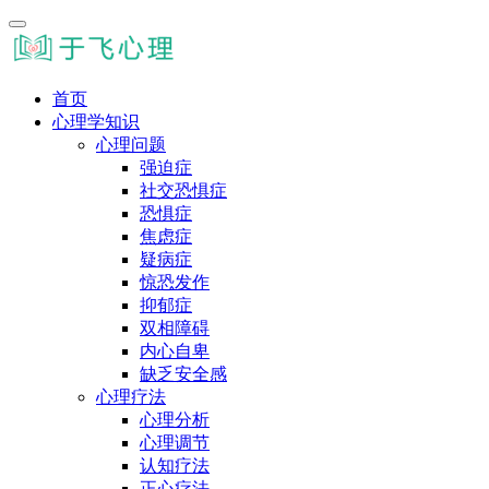
首页
心理学知识
心理问题
强迫症
社交恐惧症
恐惧症
焦虑症
疑病症
惊恐发作
抑郁症
双相障碍
内心自卑
缺乏安全感
心理疗法
心理分析
心理调节
认知疗法
正心疗法