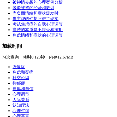
被钟情妄想的心理案例分析
谈谈被骂的经验和教训
当负面情绪和症状爆发时
当主观的幻想照进了现实
考试焦虑症的自我心理调节
痛苦的本质是不接受和抗拒
焦虑情绪和症状的心理调节
加载时间
74次查询，耗时0.123秒，内存12.67MB
强迫症
焦虑和疑病
社交恐惧
抑郁症
自卑和自信
心理调节
人际关系
认知疗法
心理咨询
心理寓言