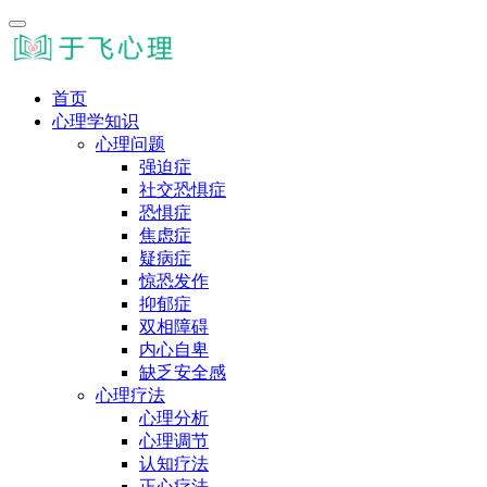
首页
心理学知识
心理问题
强迫症
社交恐惧症
恐惧症
焦虑症
疑病症
惊恐发作
抑郁症
双相障碍
内心自卑
缺乏安全感
心理疗法
心理分析
心理调节
认知疗法
正心疗法