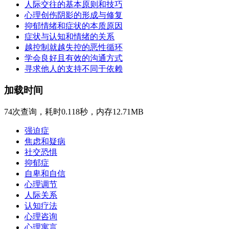
人际交往的基本原则和技巧
心理创伤阴影的形成与修复
抑郁情绪和症状的本质原因
症状与认知和情绪的关系
越控制就越失控的恶性循环
学会良好且有效的沟通方式
寻求他人的支持不同于依赖
加载时间
74次查询，耗时0.118秒，内存12.71MB
强迫症
焦虑和疑病
社交恐惧
抑郁症
自卑和自信
心理调节
人际关系
认知疗法
心理咨询
心理寓言