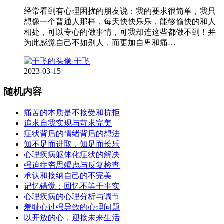
经常看到有心理困扰的朋友说：我的要求很简单，我只
想像一个普通人那样，每天快快乐乐，能够愉快的和人
相处，可以专心的做事情，可我却连这些都做不到！并
为此感觉自己不如别人，而更加自卑和痛…
于飞
2023-03-15
随机内容
痛苦的本质是不接受和抗拒
追求自我实现与苛求完美
症状背后的情绪背后的想法
知不足而进取，知足而长乐
心理疾病躯体化症状的解决
强迫症穷思竭虑与反复检查
承认和接纳自己的不完美
记忆错觉：回忆不等于事实
心理疾病的心理分析与调节
羞耻心过强导致的心理问题
以开放的心，迎接未来生活