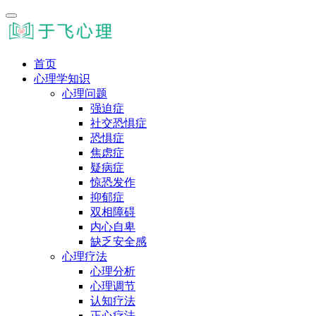
首页
心理学知识
心理问题
强迫症
社交恐惧症
恐惧症
焦虑症
疑病症
惊恐发作
抑郁症
双相障碍
内心自卑
缺乏安全感
心理疗法
心理分析
心理调节
认知疗法
正心疗法