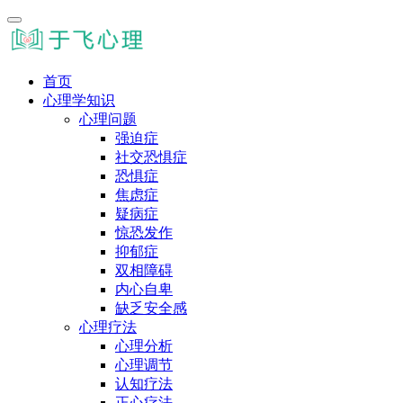
首页
心理学知识
心理问题
强迫症
社交恐惧症
恐惧症
焦虑症
疑病症
惊恐发作
抑郁症
双相障碍
内心自卑
缺乏安全感
心理疗法
心理分析
心理调节
认知疗法
正心疗法