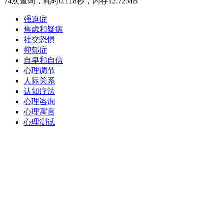
74次查询，耗时0.118秒，内存12.72MB
强迫症
焦虑和疑病
社交恐惧
抑郁症
自卑和自信
心理调节
人际关系
认知疗法
心理咨询
心理寓言
心理测试