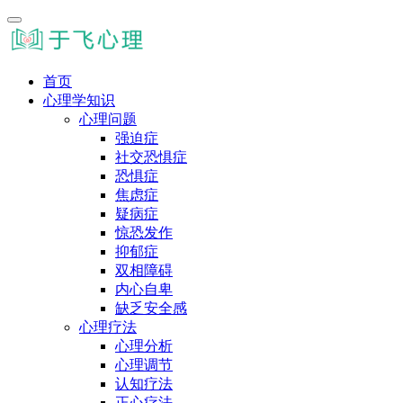
首页
心理学知识
心理问题
强迫症
社交恐惧症
恐惧症
焦虑症
疑病症
惊恐发作
抑郁症
双相障碍
内心自卑
缺乏安全感
心理疗法
心理分析
心理调节
认知疗法
正心疗法