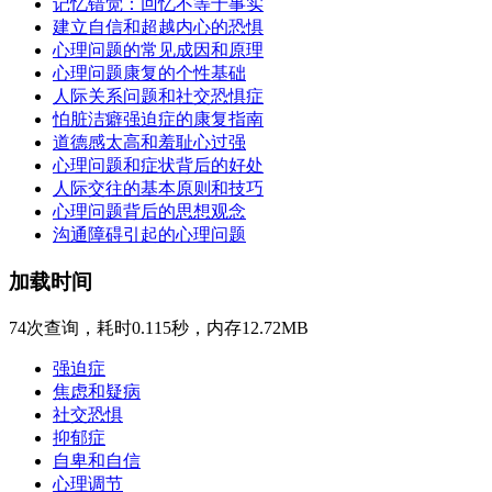
记忆错觉：回忆不等于事实
建立自信和超越内心的恐惧
心理问题的常见成因和原理
心理问题康复的个性基础
人际关系问题和社交恐惧症
怕脏洁癖强迫症的康复指南
道德感太高和羞耻心过强
心理问题和症状背后的好处
人际交往的基本原则和技巧
心理问题背后的思想观念
沟通障碍引起的心理问题
加载时间
74次查询，耗时0.115秒，内存12.72MB
强迫症
焦虑和疑病
社交恐惧
抑郁症
自卑和自信
心理调节