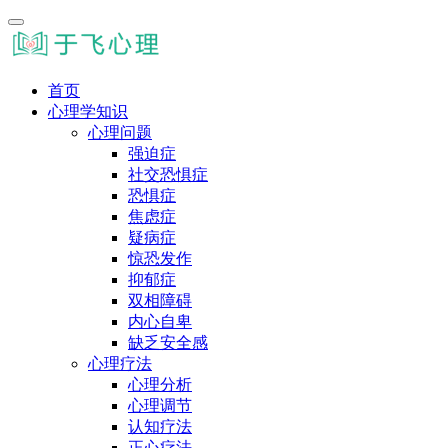
首页
心理学知识
心理问题
强迫症
社交恐惧症
恐惧症
焦虑症
疑病症
惊恐发作
抑郁症
双相障碍
内心自卑
缺乏安全感
心理疗法
心理分析
心理调节
认知疗法
正心疗法