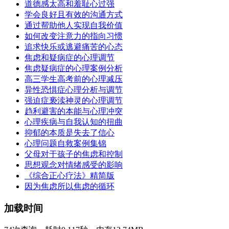
道德感太高和羞耻心过强
学会良好且有效的沟通方式
通过帮助他人实现自我价值
如何改变注意力的指向习惯
追求快乐或逃避痛苦的心态
焦虑和疑病症的心理调节
焦虑疑病症的心理案例分析
高三学生高考前的心理减压
异性恐惧症心理分析与调节
强迫症亵渎神灵的心理调节
趋利避害的本能与心理冲突
心理疾病与自我认知的扭曲
抑郁的本质是失去了信心
心理问题自救案例集锦
父母对于孩子的焦虑和控制
思想观念对情绪感受的影响
《综合正心疗法》精简版
因为焦虑所以焦虑的循环
加载时间