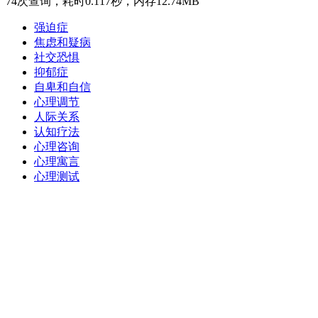
74次查询，耗时0.117秒，内存12.74MB
强迫症
焦虑和疑病
社交恐惧
抑郁症
自卑和自信
心理调节
人际关系
认知疗法
心理咨询
心理寓言
心理测试