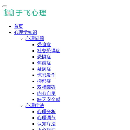
首页
心理学知识
心理问题
强迫症
社交恐惧症
恐惧症
焦虑症
疑病症
惊恐发作
抑郁症
双相障碍
内心自卑
缺乏安全感
心理疗法
心理分析
心理调节
认知疗法
正心疗法