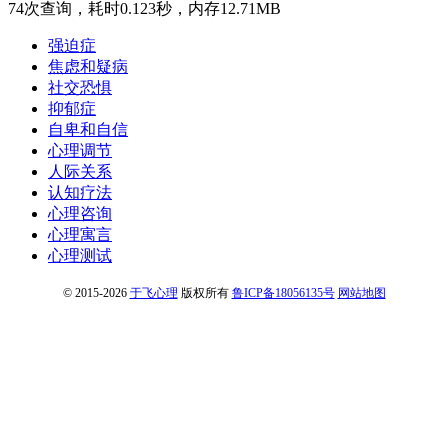
74次查询，耗时0.123秒，内存12.71MB
强迫症
焦虑和疑病
社交恐惧
抑郁症
自卑和自信
心理调节
人际关系
认知疗法
心理咨询
心理寓言
心理测试
© 2015-2026
于飞心理
版权所有
鲁ICP备18056135号
网站地图