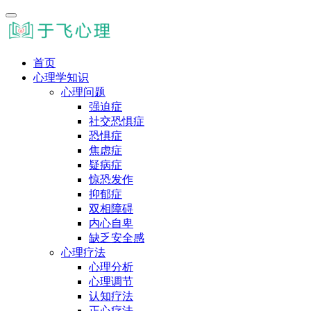
首页
心理学知识
心理问题
强迫症
社交恐惧症
恐惧症
焦虑症
疑病症
惊恐发作
抑郁症
双相障碍
内心自卑
缺乏安全感
心理疗法
心理分析
心理调节
认知疗法
正心疗法