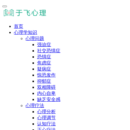
首页
心理学知识
心理问题
强迫症
社交恐惧症
恐惧症
焦虑症
疑病症
惊恐发作
抑郁症
双相障碍
内心自卑
缺乏安全感
心理疗法
心理分析
心理调节
认知疗法
正心疗法