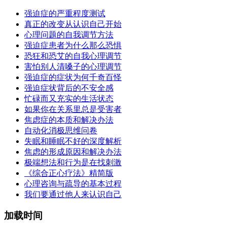
强迫症的严重程度测试
真正的改变从认识自己开始
心理问题的自我调节方法
强迫症患者为什么那么恐惧
恐狂和恐艾的自我心理调节
害怕别人清嗓子的心理调节
强迫症的症状为何千奇百怪
强迫症状背后的不安全感
忙碌而又充实的生活状态
如果你在关系里总是受害者
焦虑症的本质和解决办法
自动化消极思维问卷
失眠和睡眠不好的深度解析
焦虑的形成原因和解决办法
极端想法和行为是在找刺激
《综合正心疗法》精简版
心理咨询与疏导的基本过程
我们要通过他人来认识自己
加载时间