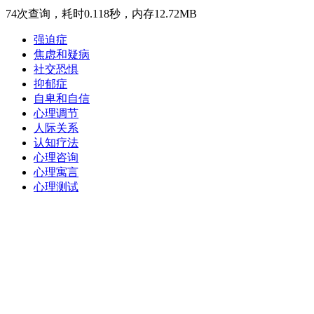
74次查询，耗时0.118秒，内存12.72MB
强迫症
焦虑和疑病
社交恐惧
抑郁症
自卑和自信
心理调节
人际关系
认知疗法
心理咨询
心理寓言
心理测试