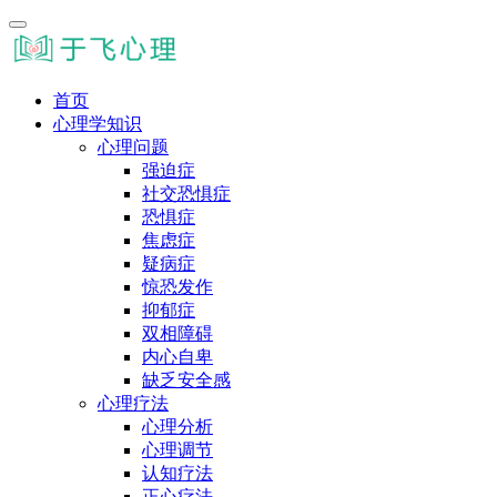
首页
心理学知识
心理问题
强迫症
社交恐惧症
恐惧症
焦虑症
疑病症
惊恐发作
抑郁症
双相障碍
内心自卑
缺乏安全感
心理疗法
心理分析
心理调节
认知疗法
正心疗法