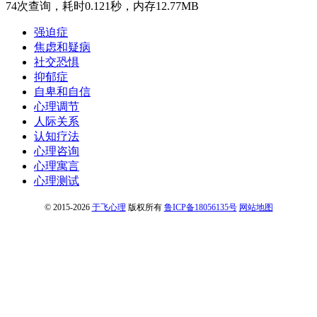
74次查询，耗时0.121秒，内存12.77MB
强迫症
焦虑和疑病
社交恐惧
抑郁症
自卑和自信
心理调节
人际关系
认知疗法
心理咨询
心理寓言
心理测试
© 2015-2026
于飞心理
版权所有
鲁ICP备18056135号
网站地图