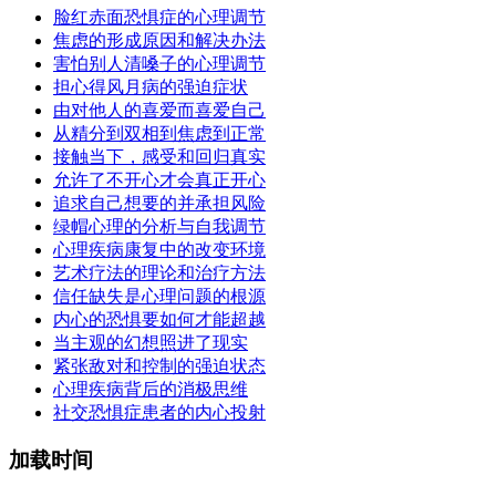
脸红赤面恐惧症的心理调节
焦虑的形成原因和解决办法
害怕别人清嗓子的心理调节
担心得风月病的强迫症状
由对他人的喜爱而喜爱自己
从精分到双相到焦虑到正常
接触当下，感受和回归真实
允许了不开心才会真正开心
追求自己想要的并承担风险
绿帽心理的分析与自我调节
心理疾病康复中的改变环境
艺术疗法的理论和治疗方法
信任缺失是心理问题的根源
内心的恐惧要如何才能超越
当主观的幻想照进了现实
紧张敌对和控制的强迫状态
心理疾病背后的消极思维
社交恐惧症患者的内心投射
加载时间