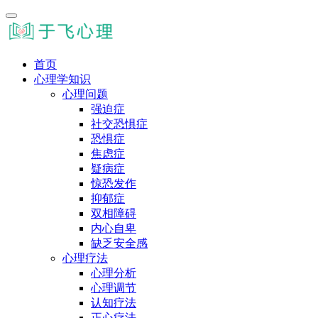
首页
心理学知识
心理问题
强迫症
社交恐惧症
恐惧症
焦虑症
疑病症
惊恐发作
抑郁症
双相障碍
内心自卑
缺乏安全感
心理疗法
心理分析
心理调节
认知疗法
正心疗法