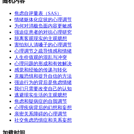
随机内容
焦虑自评量表（SAS）
情绪躯体化症状的心理调节
为何对消极负面内容更敏感
强迫症患者的对抗心理研究
脱离客观现实的主观臆想
害怕别人清嗓子的心理调节
心理调节之疏导情感和情绪
人生价值观的混乱与冲突
心理问题的形成和有效解决
感觉和经验的传递与转化
克服恐惧和提升自信的方法
强迫行为的背后是焦虑情绪
我们只需要改变自己的认知
逃避现实生活的主观臆想
焦虑和疑病症的自我调节
心理疾病背后的幻想和妄想
亲密关系障碍的心理调节
社交焦虑恐惧症和关系妄想
加载时间