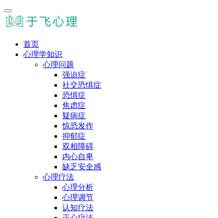
首页
心理学知识
心理问题
强迫症
社交恐惧症
恐惧症
焦虑症
疑病症
惊恐发作
抑郁症
双相障碍
内心自卑
缺乏安全感
心理疗法
心理分析
心理调节
认知疗法
正心疗法