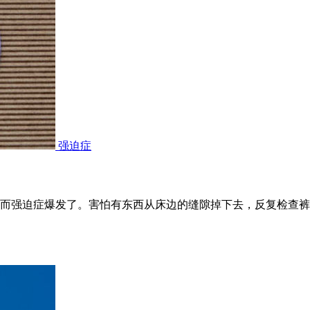
强迫症
而强迫症爆发了。害怕有东西从床边的缝隙掉下去，反复检查裤