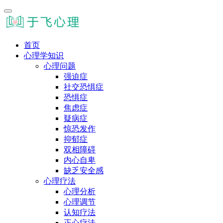
首页
心理学知识
心理问题
强迫症
社交恐惧症
恐惧症
焦虑症
疑病症
惊恐发作
抑郁症
双相障碍
内心自卑
缺乏安全感
心理疗法
心理分析
心理调节
认知疗法
正心疗法