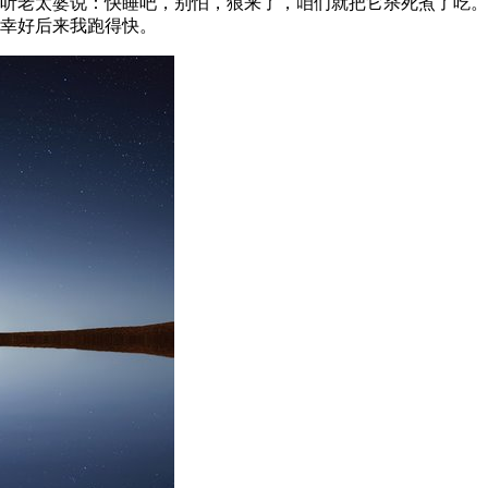
听老太婆说：快睡吧，别怕，狼来了，咱们就把它杀死煮了吃。
幸好后来我跑得快。