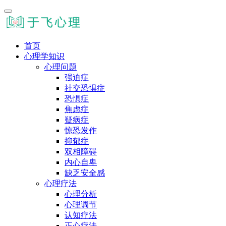
首页
心理学知识
心理问题
强迫症
社交恐惧症
恐惧症
焦虑症
疑病症
惊恐发作
抑郁症
双相障碍
内心自卑
缺乏安全感
心理疗法
心理分析
心理调节
认知疗法
正心疗法