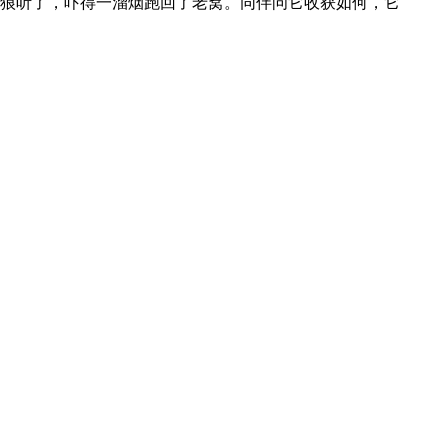
狼听了，吓得一溜烟跑回了老窝。
同伴问它收获如何，它