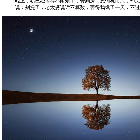
晚上，狼已经等得不耐烦了，转到房前想伺机而入，却又
说：别提了，老太婆说话不算数，害得我饿了一天，不过