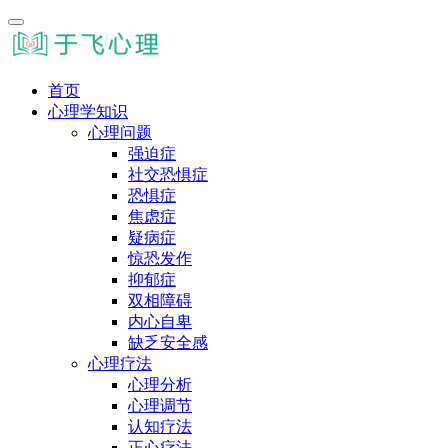
首页
心理学知识
心理问题
强迫症
社交恐惧症
恐惧症
焦虑症
疑病症
惊恐发作
抑郁症
双相障碍
内心自卑
缺乏安全感
心理疗法
心理分析
心理调节
认知疗法
正心疗法