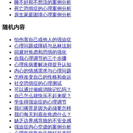
睡不好和不想活的案例分析
死亡恐惧症的心理案例分析
原生家庭困境心理案例分析
随机内容
怕伤害自己或他人的强迫症
心理问题或障碍与丛林法则
回避对焦虑和恐惧的强化
自我心理调节的三个步骤
心理疾病要解决得提升认知
内心的情感需求与心理问题
怎样改变自己的性格和命运
社交恐惧症的心理测试
可以通过催眠消除记忆吗？
自己怎么就快乐不起来呢？
学生得强迫症的心理调节
我们痛苦是因为必须要怎样
我们每天到底在焦虑什么？
缺乏边界感导致的不安全感
强迫症内心空虚的案例分析