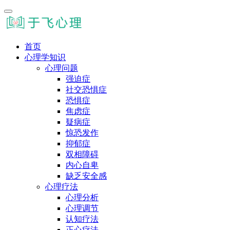
首页
心理学知识
心理问题
强迫症
社交恐惧症
恐惧症
焦虑症
疑病症
惊恐发作
抑郁症
双相障碍
内心自卑
缺乏安全感
心理疗法
心理分析
心理调节
认知疗法
正心疗法