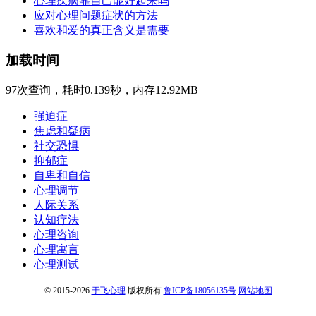
心理疾病靠自己能好起来吗
应对心理问题症状的方法
喜欢和爱的真正含义是需要
加载时间
97次查询，耗时0.139秒，内存12.92MB
强迫症
焦虑和疑病
社交恐惧
抑郁症
自卑和自信
心理调节
人际关系
认知疗法
心理咨询
心理寓言
心理测试
© 2015-2026
于飞心理
版权所有
鲁ICP备18056135号
网站地图